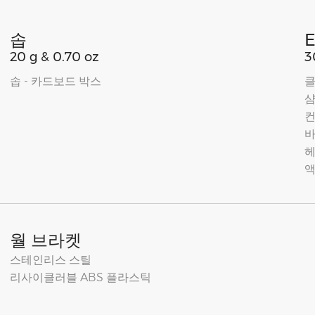
솝
20 g & 0.70 oz
3
솝 - 카드보드 박스
클
바
헤
액
월 브라켓
스테인리스 스틸
리사이클러블 ABS 플라스틱