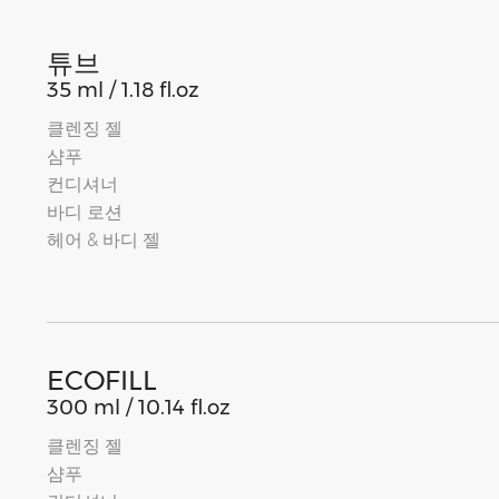
튜브
35 ml / 1.18 fl.oz
클렌징 젤
샴푸
컨디셔너
바디 로션
헤어 & 바디 젤
ECOFILL
300 ml / 10.14 fl.oz
클렌징 젤
샴푸