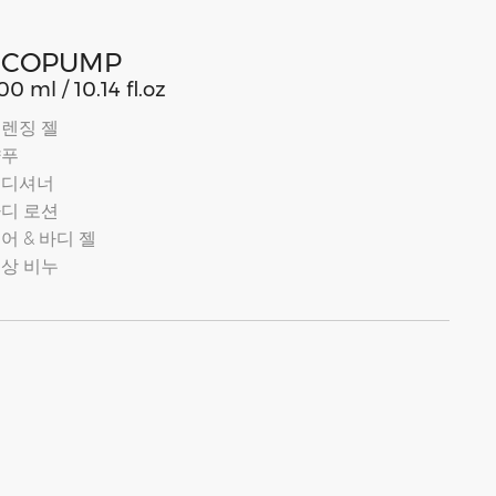
ECOPUMP
00 ml / 10.14 fl.oz
렌징 젤
샴푸
컨디셔너
디 로션
어 & 바디 젤
상 비누